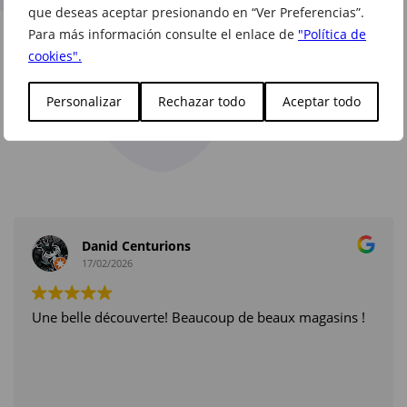
que deseas aceptar presionando en “Ver Preferencias”.
entretiempo
Para más información consulte el enlace de
"Política de
de C&A son
cookies".
preciosas
Personalizar
Rechazar todo
Aceptar todo
Danid Centurions
17/02/2026
Une belle découverte! Beaucoup de beaux magasins !