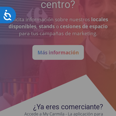
centro?
Accesibilidad
Solicita información sobre nuestros
locales
disponibles
,
stands
o
cesiones de espacio
para tus campañas de marketing.
Más información
¿Ya eres comerciante?
Accede a My Carmila - La aplicación para