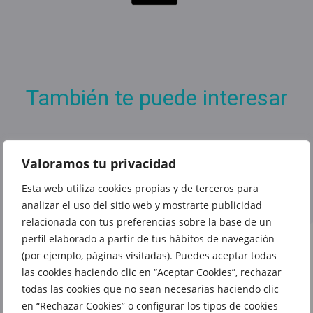
También te puede interesar
Valoramos tu privacidad
Esta web utiliza cookies propias y de terceros para
La vuelta
analizar el uso del sitio web y mostrarte publicidad
al cole
Tu nueva
relacionada con tus preferencias sobre la base de un
más
televisión
perfil elaborado a partir de tus hábitos de navegación
barata en
está en
(por ejemplo, páginas visitadas). Puedes aceptar todas
Carrefour
Las
Carrefour
las cookies haciendo clic en “Aceptar Cookies”, rechazar
chaquetas
todas las cookies que no sean necesarias haciendo clic
en “Rechazar Cookies” o configurar los tipos de cookies
de